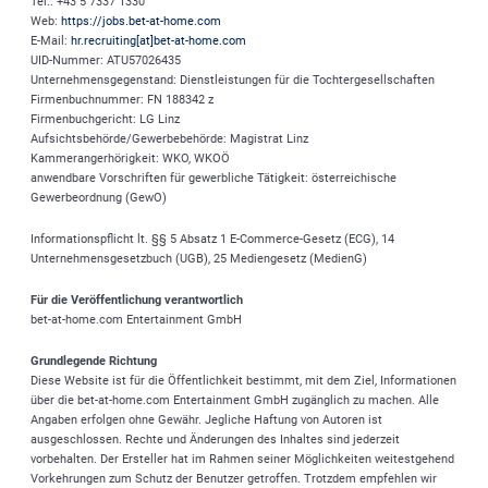
Tel.: +43 5 7337 1330
Web:
https://jobs.bet-at-home.com
E-Mail:
hr.recruiting[at]bet-at-home.com
UID-Nummer: ATU57026435
Unternehmensgegenstand: Dienstleistungen für die Tochtergesellschaften
Firmenbuchnummer: FN 188342 z
Firmenbuchgericht: LG Linz
Aufsichtsbehörde/Gewerbebehörde: Magistrat Linz
Kammerangerhörigkeit: WKO, WKOÖ
anwendbare Vorschriften für gewerbliche Tätigkeit: österreichische
Gewerbeordnung (GewO)
Informationspflicht lt. §§ 5 Absatz 1 E-Commerce-Gesetz (ECG), 14
Unternehmensgesetzbuch (UGB), 25 Mediengesetz (MedienG)
Für die Veröffentlichung verantwortlich
bet-at-home.com
Entertainment GmbH
Grundlegende Richtung
Diese Website ist für die Öffentlichkeit bestimmt, mit dem Ziel, Informationen
über die
bet-at-home.com
Entertainment GmbH zugänglich zu machen. Alle
Angaben erfolgen ohne Gewähr. Jegliche Haftung von Autoren ist
ausgeschlossen. Rechte und Änderungen des Inhaltes sind jederzeit
vorbehalten. Der Ersteller hat im Rahmen seiner Möglichkeiten weitestgehend
Vorkehrungen zum Schutz der Benutzer getroffen. Trotzdem empfehlen wir