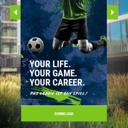
DOWNLOAD