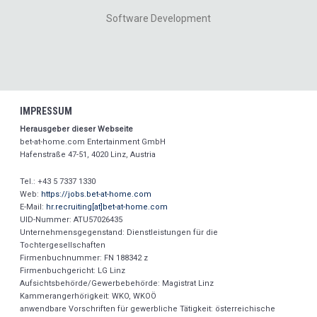
Software Development
IMPRESSUM
Herausgeber dieser Webseite
bet-at-home.com
Entertainment GmbH
Hafenstraße 47-51, 4020 Linz, Austria
Tel.: +43 5 7337 1330
Web:
https://jobs.bet-at-home.com
E-Mail:
hr.recruiting[at]bet-at-home.com
UID-Nummer: ATU57026435
Unternehmensgegenstand: Dienstleistungen für die
Tochtergesellschaften
Firmenbuchnummer: FN 188342 z
Firmenbuchgericht: LG Linz
Aufsichtsbehörde/Gewerbebehörde: Magistrat Linz
Kammerangerhörigkeit: WKO, WKOÖ
anwendbare Vorschriften für gewerbliche Tätigkeit: österreichische