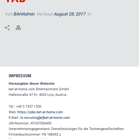
Von
BAHAdmin
Verfasst
August 28, 2017
In
IMPRESSUM
Herausgeber dieser Webseite
bet-at-home.com
Entertainment GmbH
Hafenstraße 47-51, 4020 Linz, Austria
Tel.: +43 5 7337 1330
Web:
https://jobs.bet-at-home.com
E-Mail:
hr.recruiting[at]bet-at-home.com
UID-Nummer: ATU57026435
Unternehmensgegenstand: Dienstleistungen für die Tochtergesellschaften
Firmenbuchnummer: FN 188342 z