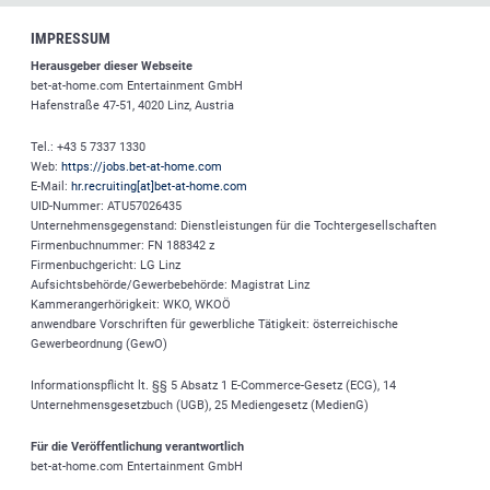
IMPRESSUM
Herausgeber dieser Webseite
bet-at-home.com
Entertainment GmbH
Hafenstraße 47-51, 4020 Linz, Austria
Tel.: +43 5 7337 1330
Web:
https://jobs.bet-at-home.com
E-Mail:
hr.recruiting[at]bet-at-home.com
UID-Nummer: ATU57026435
Unternehmensgegenstand: Dienstleistungen für die Tochtergesellschaften
Firmenbuchnummer: FN 188342 z
Firmenbuchgericht: LG Linz
Aufsichtsbehörde/Gewerbebehörde: Magistrat Linz
Kammerangerhörigkeit: WKO, WKOÖ
anwendbare Vorschriften für gewerbliche Tätigkeit: österreichische
Gewerbeordnung (GewO)
Informationspflicht lt. §§ 5 Absatz 1 E-Commerce-Gesetz (ECG), 14
Unternehmensgesetzbuch (UGB), 25 Mediengesetz (MedienG)
Für die Veröffentlichung verantwortlich
bet-at-home.com
Entertainment GmbH