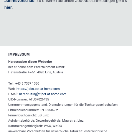
Jahresvorschau
. Zu unseren aktuellen Job-Ausschreibungen geht’s
hier
.
IMPRESSUM
Herausgeber dieser Webseite
bet-at-home.com
Entertainment GmbH
Hafenstraße 47-51, 4020 Linz, Austria
Tel.: +43 5 7337 1330
Web:
https://jobs.bet-at-home.com
E-Mail:
hr.recruiting[at]bet-at-home.com
UID-Nummer: ATU57026435
Unternehmensgegenstand: Dienstleistungen für die Tochtergesellschaften
Firmenbuchnummer: FN 188342 z
Firmenbuchgericht: LG Linz
Aufsichtsbehörde/Gewerbebehörde: Magistrat Linz
Kammerangerhörigkeit: WKO, WKOÖ
anwendbare Vorschriften für gewerbliche Tätigkeit: österreichische