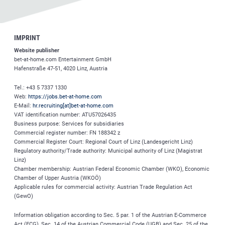
IMPRINT
Website publisher
bet-at-home.com
Entertainment GmbH
Hafenstraße 47-51, 4020 Linz, Austria
Tel.: +43 5 7337 1330
Web:
https://jobs.bet-at-home.com
E-Mail:
hr.recruiting[at]bet-at-home.com
VAT identification number: ATU57026435
Business purpose: Services for subsidiaries
Commercial register number: FN 188342 z
Commercial Register Court: Regional Court of Linz (Landesgericht Linz)
Regulatory authority/Trade authority: Municipal authority of Linz (Magistrat
Linz)
Chamber membership: Austrian Federal Economic Chamber (WKO), Economic
Chamber of Upper Austria (WKOÖ)
Applicable rules for commercial activity: Austrian Trade Regulation Act
(GewO)
Information obligation according to Sec. 5 par. 1 of the Austrian E-Commerce
Act (ECG), Sec. 14 of the Austrian Commercial Code (UGB) and Sec. 25 of the