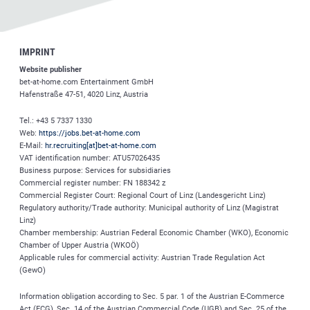
IMPRINT
Website publisher
bet-at-home.com
Entertainment GmbH
Hafenstraße 47-51, 4020 Linz, Austria
Tel.: +43 5 7337 1330
Web:
https://jobs.bet-at-home.com
E-Mail:
hr.recruiting[at]bet-at-home.com
VAT identification number: ATU57026435
Business purpose: Services for subsidiaries
Commercial register number: FN 188342 z
Commercial Register Court: Regional Court of Linz (Landesgericht Linz)
Regulatory authority/Trade authority: Municipal authority of Linz (Magistrat
Linz)
Chamber membership: Austrian Federal Economic Chamber (WKO), Economic
Chamber of Upper Austria (WKOÖ)
Applicable rules for commercial activity: Austrian Trade Regulation Act
(GewO)
Information obligation according to Sec. 5 par. 1 of the Austrian E-Commerce
Act (ECG), Sec. 14 of the Austrian Commercial Code (UGB) and Sec. 25 of the