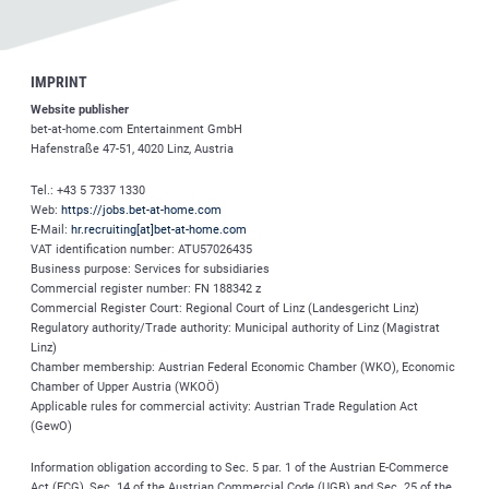
IMPRINT
Website publisher
bet-at-home.com
Entertainment GmbH
Hafenstraße 47-51, 4020 Linz, Austria
Tel.: +43 5 7337 1330
Web:
https://jobs.bet-at-home.com
E-Mail:
hr.recruiting[at]bet-at-home.com
VAT identification number: ATU57026435
Business purpose: Services for subsidiaries
Commercial register number: FN 188342 z
Commercial Register Court: Regional Court of Linz (Landesgericht Linz)
Regulatory authority/Trade authority: Municipal authority of Linz (Magistrat
Linz)
Chamber membership: Austrian Federal Economic Chamber (WKO), Economic
Chamber of Upper Austria (WKOÖ)
Applicable rules for commercial activity: Austrian Trade Regulation Act
(GewO)
Information obligation according to Sec. 5 par. 1 of the Austrian E-Commerce
Act (ECG), Sec. 14 of the Austrian Commercial Code (UGB) and Sec. 25 of the