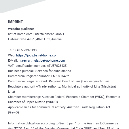
IMPRINT
Website publisher
bet-at-home.com
Entertainment GmbH
Hafenstraße 47-51, 4020 Linz, Austria
Tel.: +43 5 7337 1330
Web:
https://jobs.bet-at-home.com
E-Mail:
hr.recruiting[at]bet-at-home.com
VAT identification number: ATU57026435
Business purpose: Services for subsidiaries
Commercial register number: FN 188342 z
Commercial Register Court: Regional Court of Linz (Landesgericht Linz)
Regulatory authority/Trade authority: Municipal authority of Linz (Magistrat
Linz)
Chamber membership: Austrian Federal Economic Chamber (WKO), Economic
Chamber of Upper Austria (WKOÖ)
Applicable rules for commercial activity: Austrian Trade Regulation Act
(GewO)
Information obligation according to Sec. 5 par. 1 of the Austrian E-Commerce
Act (ECG), Sec. 14 of the Austrian Commercial Code (UGB) and Sec. 25 of the