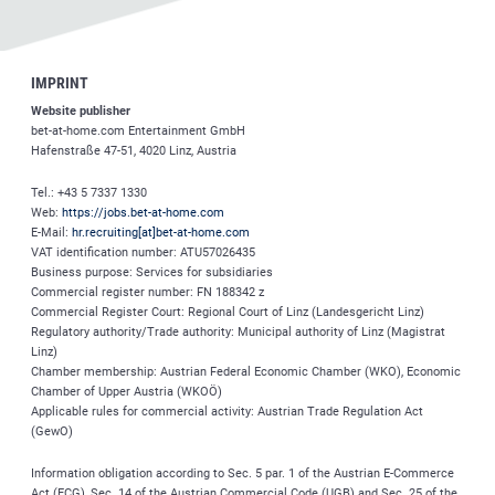
IMPRINT
Website publisher
bet-at-home.com
Entertainment GmbH
Hafenstraße 47-51, 4020 Linz, Austria
Tel.: +43 5 7337 1330
Web:
https://jobs.bet-at-home.com
E-Mail:
hr.recruiting[at]bet-at-home.com
VAT identification number: ATU57026435
Business purpose: Services for subsidiaries
Commercial register number: FN 188342 z
Commercial Register Court: Regional Court of Linz (Landesgericht Linz)
Regulatory authority/Trade authority: Municipal authority of Linz (Magistrat
Linz)
Chamber membership: Austrian Federal Economic Chamber (WKO), Economic
Chamber of Upper Austria (WKOÖ)
Applicable rules for commercial activity: Austrian Trade Regulation Act
(GewO)
Information obligation according to Sec. 5 par. 1 of the Austrian E-Commerce
Act (ECG), Sec. 14 of the Austrian Commercial Code (UGB) and Sec. 25 of the