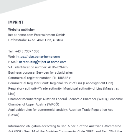
IMPRINT
Website publisher
bet-at-home.com
Entertainment GmbH
Hafenstraße 47-51, 4020 Linz, Austria
Tel.: +43 5 7337 1330
Web:
https://jobs.bet-at-home.com
E-Mail:
hr.recruiting[at]bet-at-home.com
VAT identification number: ATU57026435
Business purpose: Services for subsidiaries
Commercial register number: FN 188342 z
Commercial Register Court: Regional Court of Linz (Landesgericht Linz)
Regulatory authority/Trade authority: Municipal authority of Linz (Magistrat
Linz)
Chamber membership: Austrian Federal Economic Chamber (WKO), Economic
Chamber of Upper Austria (WKOÖ)
Applicable rules for commercial activity: Austrian Trade Regulation Act
(GewO)
Information obligation according to Sec. 5 par. 1 of the Austrian E-Commerce
Act (ECG), Sec. 14 of the Austrian Commercial Code (UGB) and Sec. 25 of the