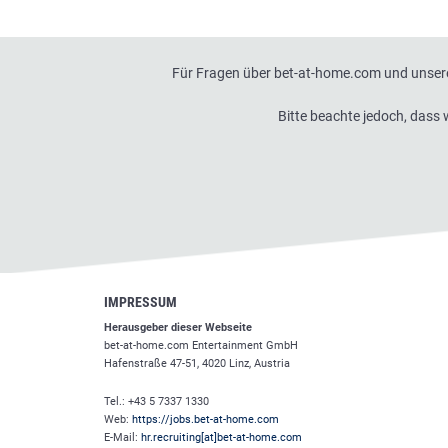
Für Fragen über bet-at-home.com und unsere
Bitte beachte jedoch, das
IMPRESSUM
Herausgeber dieser Webseite
bet-at-home.com
Entertainment GmbH
Hafenstraße 47-51, 4020 Linz, Austria
Tel.: +43 5 7337 1330
Web:
https://jobs.bet-at-home.com
E-Mail:
hr.recruiting[at]bet-at-home.com