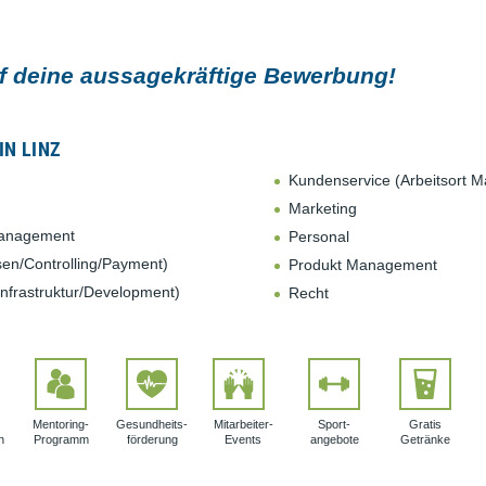
uf deine aussagekräftige Bewerbung!
IN LINZ
Kundenservice (Arbeitsort Ma
Marketing
Management
Personal
n/Controlling/Payment)
Produkt Management
/Infrastruktur/Development)
Recht
Mentoring-
Gesundheits­
Mitarbeiter-
Sport­
Gratis
n
Programm
förderung
Events
angebote
Getränke