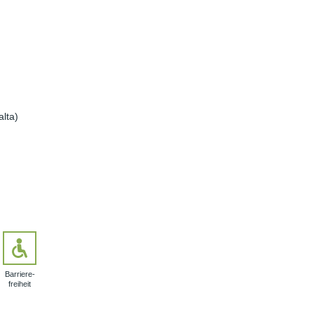
lta)
Barriere­
freiheit